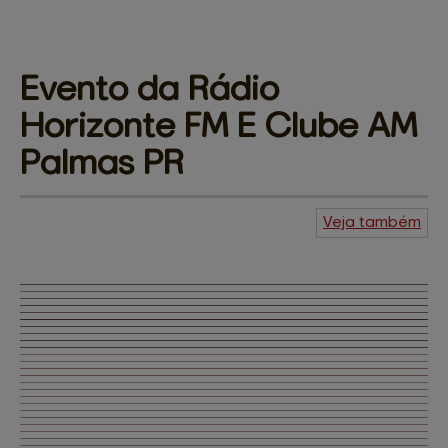
Evento da Rádio 
Horizonte FM 
E Clube AM
Palmas PR
Veja também
Fotos
Vídeos
Central de
ajuda
Mapa do site
Contato
Amigos e patrocinadores