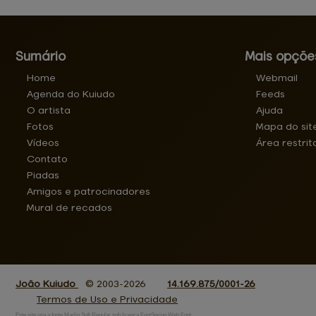
Sumário
Mais opçõe
Home
Webmail
Agenda do Kuiudo
Feeds
O artista
Ajuda
Fotos
Mapa do sit
Vídeos
Área restrit
Contato
Piadas
Amigos e patrocinadores
Mural de recados
João Kuiudo
© 2003-2026
14.169.875/0001-26
Termos de Uso e Privacidade
Este site usa a fonte Marlin Soft Regular sob licença FontSpring Web Font.