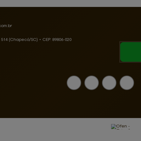
com.br
, 514 (Chapecó/SC)
•
CEP:
89806
-
020