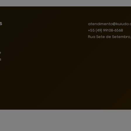
s
atendimento@
kuiudo.
+55
(49)
99108-6568
Rua Sete de Setembro
e
a