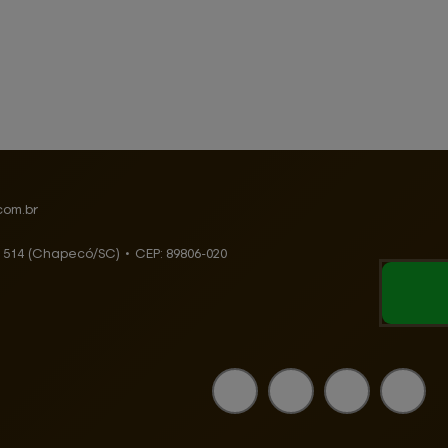
com.br
, 514 (Chapecó/SC)
•
CEP:
89806
-
020