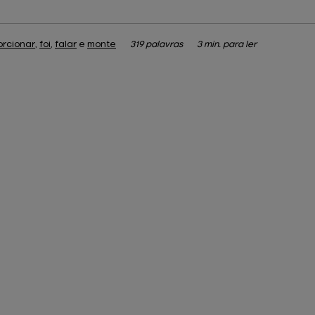
orcionar
,
foi
,
falar
e
monte
319 palavras
3 min. para ler