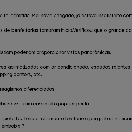
foi admitido. Mal havia chegado, já estava insatisfeito com
s de benfeitorias tomaram início.Verificou que o grande c
xistiam poderiam proporcionar vistas panorâmicas.
ores aclimatizados com ar condicionado, escadas rolantes
ping centers, etc...
aisagismos diferenciados.
eiro virou um cara muito popular por lá.
 quieto faz tempo, chamou-o telefone e perguntou, ironica
í embaixo ?