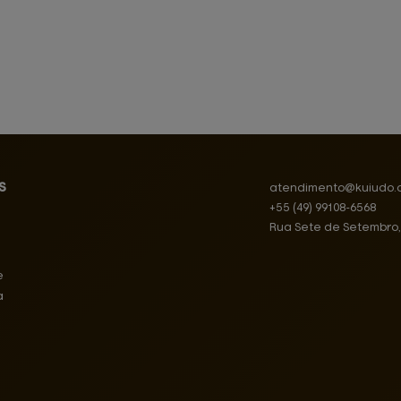
s
atendimento@
kuiudo.
+55
(49)
99108-6568
Rua Sete de Setembro
e
a