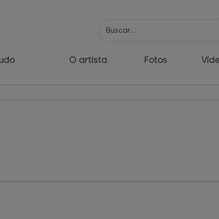
udo
O artista
Fotos
Víd