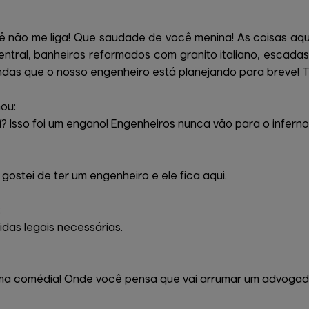
não me liga! Que saudade de você menina! As coisas aqui
ntral, banheiros reformados com granito italiano, escada
m ondas que o nosso engenheiro está planejando para breve!
ou:
 Isso foi um engano! Engenheiros nunca vão para o inferno
ostei de ter um engenheiro e ele fica aqui.
:
das legais necessárias.
ma comédia! Onde você pensa que vai arrumar um advogad