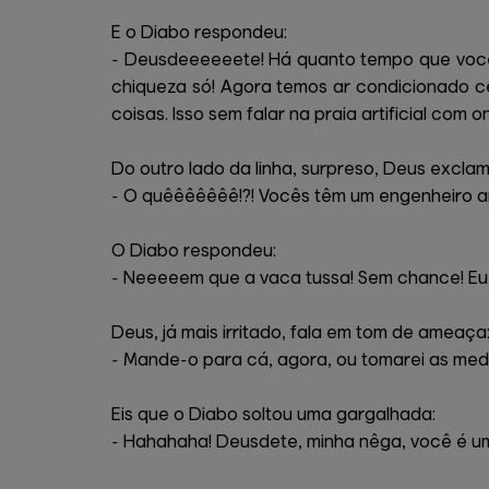
E o Diabo respondeu:
- Deusdeeeeeete! Há quanto tempo que você 
chiqueza só! Agora temos ar condicionado ce
coisas. Isso sem falar na praia artificial co
Do outro lado da linha, surpreso, Deus exclam
- O quêêêêêêê!?! Vocês têm um engenheiro aí?
O Diabo respondeu:
- Neeeeem que a vaca tussa! Sem chance! Eu g
Deus, já mais irritado, fala em tom de ameaça
- Mande-o para cá, agora, ou tomarei as medi
Eis que o Diabo soltou uma gargalhada:
- Hahahaha! Deusdete, minha nêga, você é u