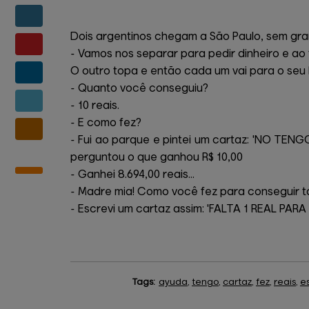
Dois argentinos chegam a São Paulo, sem grana
- Vamos nos separar para pedir dinheiro e ao
O outro topa e então cada um vai para o seu 
- Quanto você conseguiu?
- 10 reais.
- E como fez?
- Fui ao parque e pintei um cartaz: 'NO T
perguntou o que ganhou R$ 10,00
- Ganhei 8.694,00 reais...
- Madre mia! Como você fez para conseguir t
- Escrevi um cartaz assim: 'FALTA 1 REAL PA
Tags:
ayuda
,
tengo
,
cartaz
,
fez
,
reais
,
e