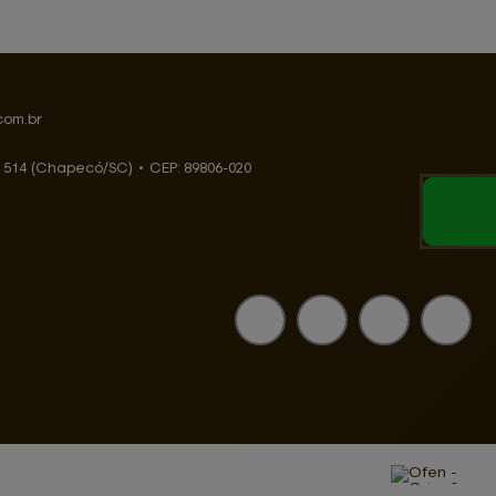
com.br
, 514 (Chapecó/SC)
•
CEP:
89806
-
020