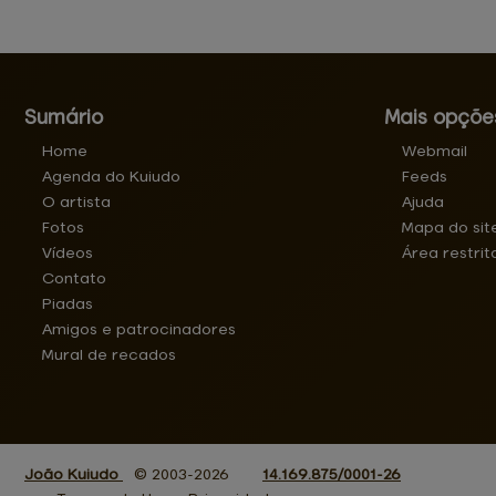
Sumário
Mais opçõe
Home
Webmail
Agenda do Kuiudo
Feeds
O artista
Ajuda
Fotos
Mapa do sit
Vídeos
Área restrit
Contato
Piadas
Amigos e patrocinadores
Mural de recados
João Kuiudo
© 2003-2026
14.169.875/0001-26