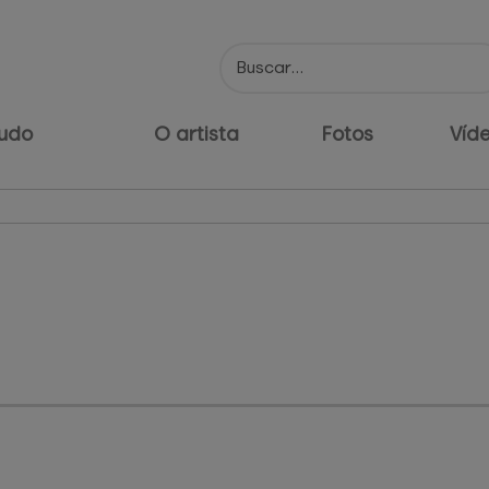
udo
O artista
Fotos
Víd