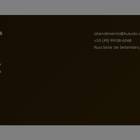
s
atendimento@
kuiudo.
+55
(49)
99108-6568
Rua Sete de Setembro
e
a