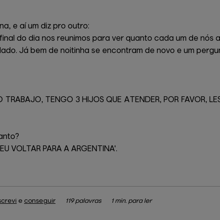
, e aí um diz pro outro:
 final do dia nos reunimos para ver quanto cada um de nós 
lado. Já bem de noitinha se encontram de novo e um pergun
ENGO TRABAJO, TENGO 3 HIJOS QUE ATENDER, POR FAVOR, LES
anto?
RA EU VOLTAR PARA A ARGENTINA'.
screvi
e
conseguir
119 palavras
1 min. para ler