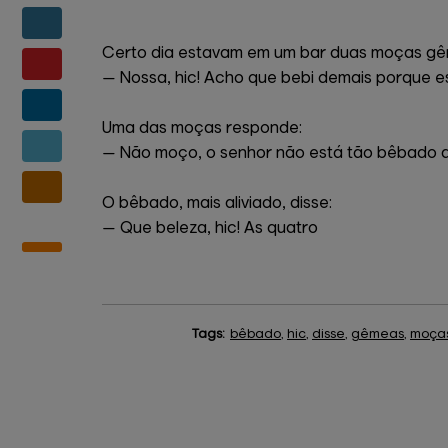
Certo dia estavam em um bar duas moças gêm
— Nossa, hic! Acho que bebi demais porque e
Uma das moças responde:
— Não moço, o senhor não está tão bêbado a
O bêbado, mais aliviado, disse:
— Que beleza, hic! As quatro
Tags:
bêbado
,
hic
,
disse
,
gêmeas
,
moça