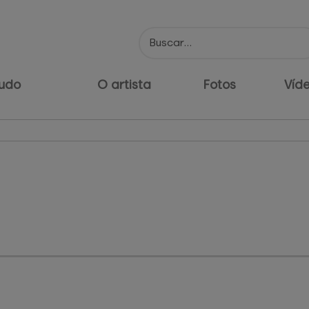
udo
O artista
Fotos
Víd