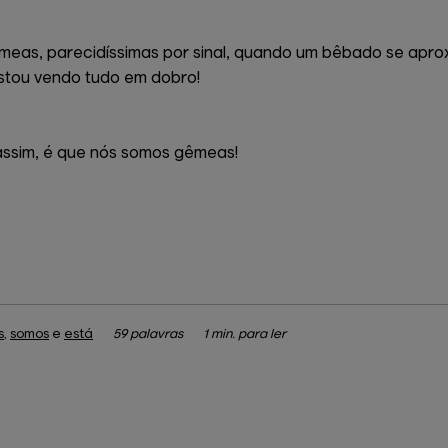
eas, parecidíssimas por sinal, quando um bêbado se aprox
stou vendo tudo em dobro!
ssim, é que nós somos gêmeas!
s
,
somos
e
está
59 palavras
1 min. para ler