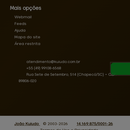
Mais opções
Webmail
Feeds
Ajuda
Mapa do site
Área restrita
atendimento@
kuiudo.com.br
+55
(49)
99108-6568
Rua Sete de Setembro, 514 (Chapecó/SC)
•
CEP:
89806
-
020
João Kuiudo
© 2003-2026
14.169.875/0001-26