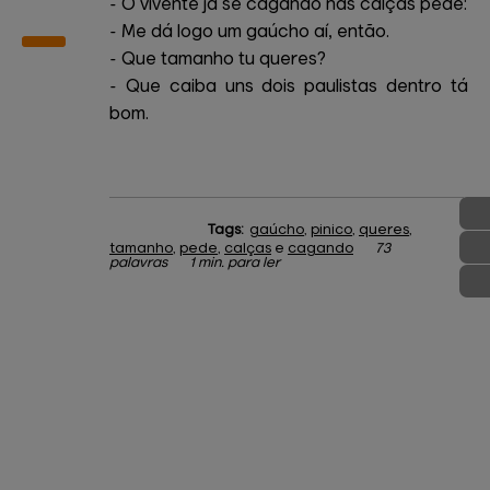
- O vivente já se cagando nas calças pede:
- Me dá logo um gaúcho aí, então.
- Que tamanho tu queres?
- Que caiba uns dois paulistas dentro tá
bom.
Tags:
gaúcho
,
pinico
,
queres
,
tamanho
,
pede
,
calças
e
cagando
73
palavras
1 min. para ler