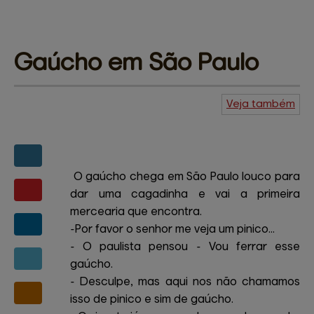
Gaúcho em São 
Paulo
Veja também
Agenda do
Kuiudo
Piadas
Central de
ajuda
Mapa do site
Contato
Amigos e patrocinadores
O gaúcho chega em São Paulo louco para
dar uma cagadinha e vai a primeira
mercearia que encontra.
-Por favor o senhor me veja um pinico...
- O paulista pensou - Vou ferrar esse
gaúcho.
- Desculpe, mas aqui nos não chamamos
isso de pinico e sim de gaúcho.