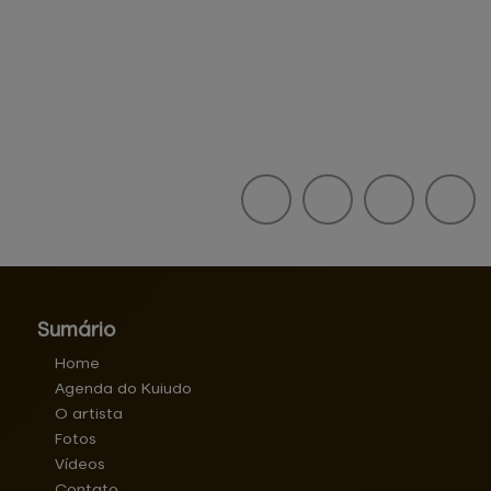
Sumário
Home
Agenda do Kuiudo
O artista
Fotos
Vídeos
Contato