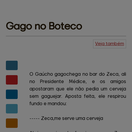
Gago 
no Boteco
Veja também
Agenda do
Kuiudo
Piadas
Central de
ajuda
Mapa do site
Contato
Amigos e patrocinadores
O Gaúcho gagochega no bar do Zeca, ali
no Presidente Médice, e os amigos
apostaram que ele não pedia um cerveja
sem gaguejar. Aposta feita, ele respirou
fundo e mandou:
----- Zeca,me serve uma cerveja