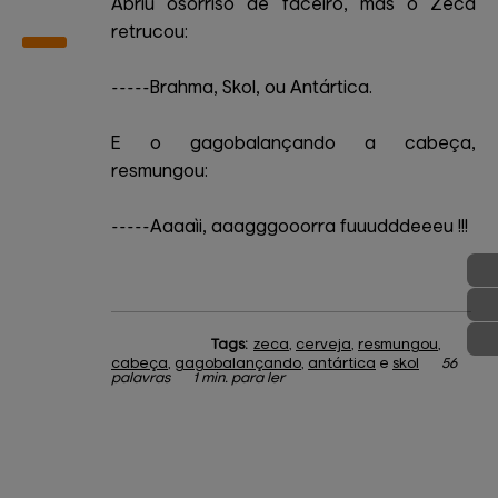
Abriu osorriso de faceiro, mas o Zeca
retrucou:
-----Brahma, Skol, ou Antártica.
E o gagobalançando a cabeça,
resmungou:
-----Aaaaìi, aaagggooorra fuuudddeeeu !!!
Tags:
zeca
,
cerveja
,
resmungou
,
cabeça
,
gagobalançando
,
antártica
e
skol
56
palavras
1 min. para ler