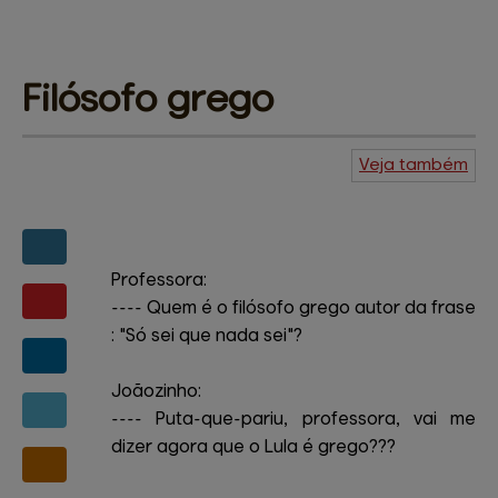
Filósofo 
grego
Veja também
Agenda do
Kuiudo
Piadas
Central de
ajuda
Mapa do site
Contato
Amigos e patrocinadores
Professora:
---- Quem é o filósofo grego autor da frase
: "Só sei que nada sei"?
Joãozinho:
---- Puta-que-pariu, professora, vai me
dizer agora que o Lula é grego???