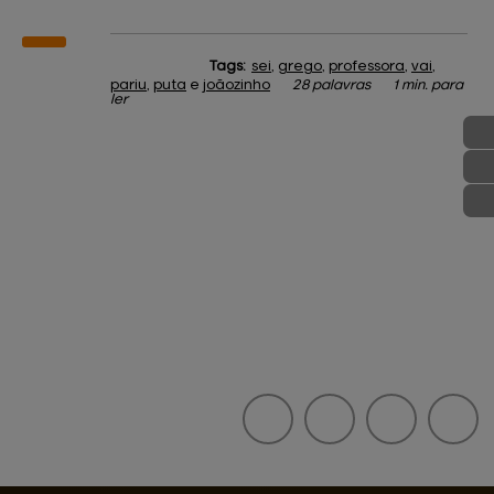
Tags:
sei
,
grego
,
professora
,
vai
,
pariu
,
puta
e
joãozinho
28 palavras
1 min. para
ler