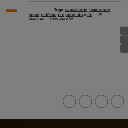
Tags:
ovacionada
,
tomateada
,
papai
,
eufórico
,
pai
,
pergunta
e
foi
25
palavras
1 min. para ler