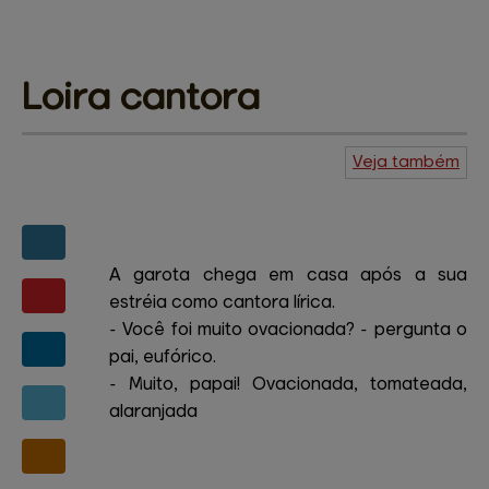
Loira 
cantora
Veja também
Agenda do
Kuiudo
Piadas
Central de
ajuda
Mapa do site
Contato
Amigos e patrocinadores
A garota chega em casa após a sua
estréia como cantora lírica.
- Você foi muito ovacionada? - pergunta o
pai, eufórico.
- Muito, papai! Ovacionada, tomateada,
alaranjada