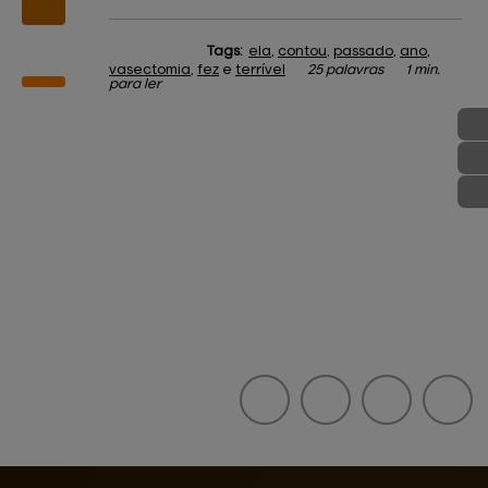
Tags:
ela
,
contou
,
passado
,
ano
,
vasectomia
,
fez
e
terrível
25 palavras
1 min.
para ler