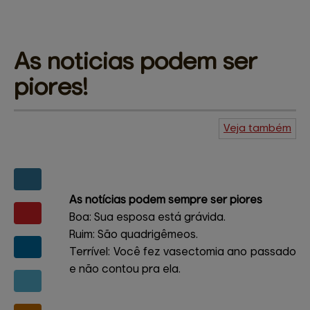
As noticias 
podem ser
piores!
Veja também
Agenda do
Kuiudo
Piadas
Central de
ajuda
Mapa do site
Contato
Amigos e patrocinadores
As notícias podem sempre ser piores
Boa: Sua esposa está grávida.
Ruim: São quadrigêmeos.
Terrível: Você fez vasectomia ano passado
e não contou pra ela.