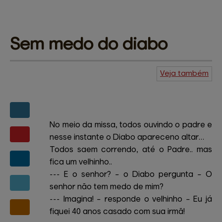
Sem medo 
do diabo
Veja também
Agenda do
Kuiudo
Piadas
Central de
ajuda
Mapa do site
Contato
Amigos e patrocinadores
No meio da missa, todos ouvindo o padre e
nesse instante o Diabo apareceno altar…
Todos saem correndo, até o Padre.. mas
fica um velhinho..
--- E o senhor? – o Diabo pergunta – O
senhor não tem medo de mim?
--- Imagina! – responde o velhinho – Eu já
fiquei 40 anos casado com sua irmã!