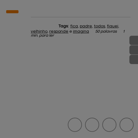
Tags:
fica
,
padre
,
todos
,
fiquei
,
velhinho
,
responde
e
imagina
50 palavras
1
min. para ler