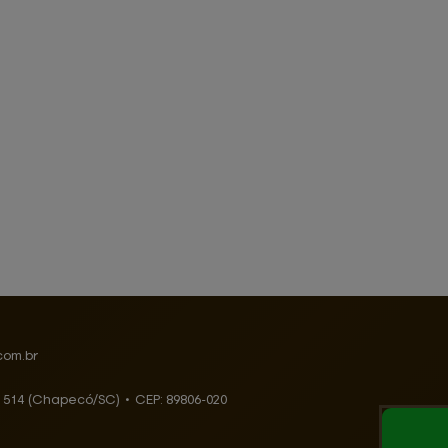
com.br
, 514 (Chapecó/SC)
•
CEP:
89806
-
020