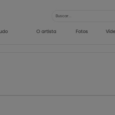
udo
O artista
Fotos
Víd