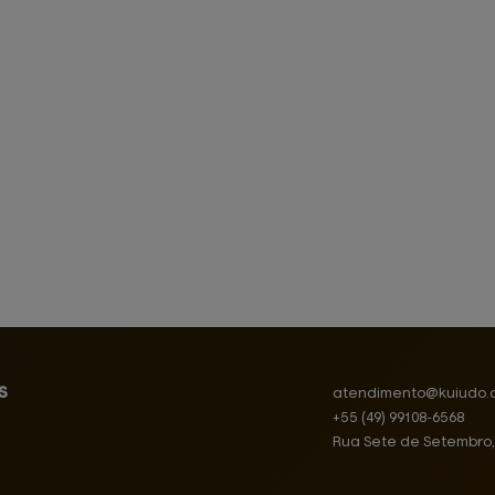
s
atendimento@
kuiudo.
+55
(49)
99108-6568
Rua Sete de Setembro