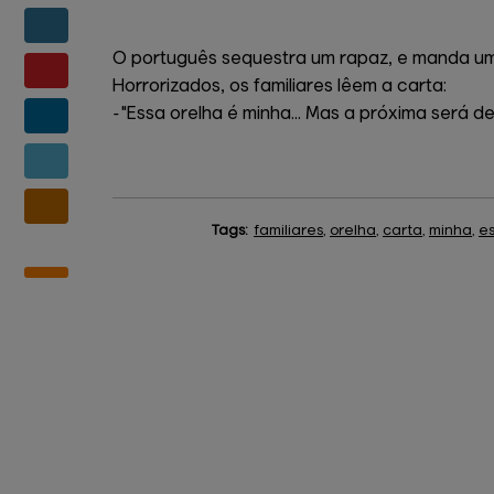
O português sequestra um rapaz, e manda uma
Horrorizados, os familiares lêem a carta:
-"Essa orelha é minha... Mas a próxima será de
Tags:
familiares
,
orelha
,
carta
,
minha
,
e