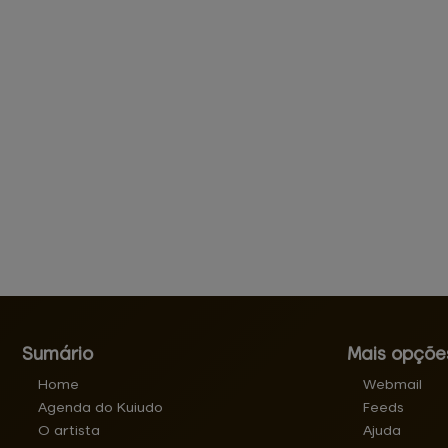
Sumário
Mais opçõe
Home
Webmail
Agenda do Kuiudo
Feeds
O artista
Ajuda