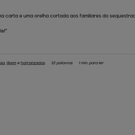
 carta e uma orelha cortada aos familiares do sequestrad
le!"
ssa
,
lêem
e
horrorizados
32 palavras
1 min. para ler