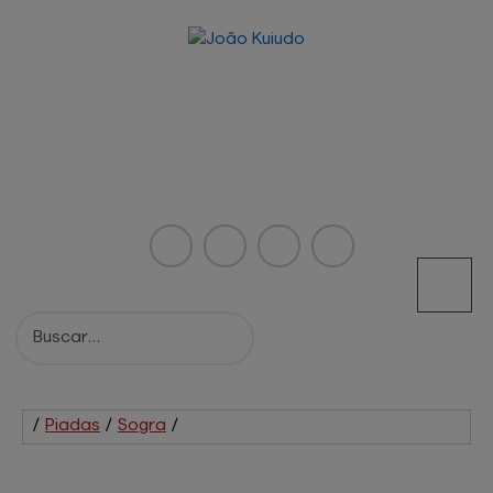
/
Piadas
/
Sogra
/