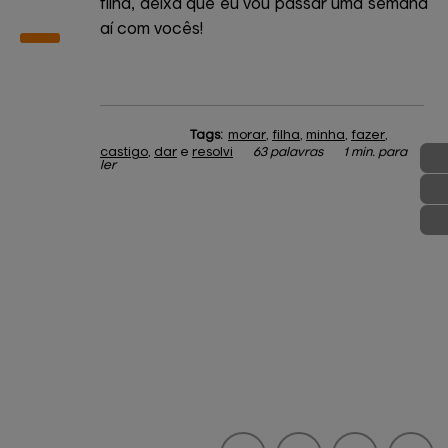
filha, deixa que eu vou passar uma semana
aí com vocês!
Tags:
morar
,
filha
,
minha
,
fazer
,
castigo
,
dar
e
resolvi
63 palavras
1 min. para
ler