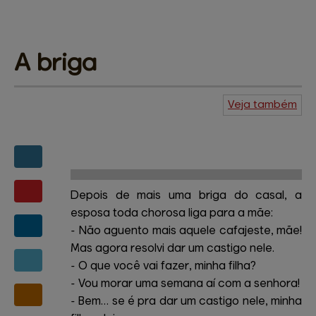
A 
briga
Veja também
Agenda do
Kuiudo
Piadas
Central de
ajuda
Mapa do site
Contato
Amigos e patrocinadores
Depois de mais uma briga do casal, a
esposa toda chorosa liga para a mãe:
- Não aguento mais aquele cafajeste, mãe!
Mas agora resolvi dar um castigo nele.
- O que você vai fazer, minha filha?
- Vou morar uma semana aí com a senhora!
- Bem… se é pra dar um castigo nele, minha