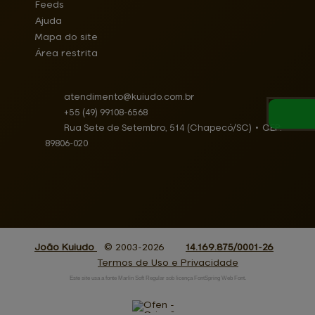
Feeds
Ajuda
Mapa do site
Área restrita
atendimento@
kuiudo.com.br
+55
(49)
99108-6568
Rua Sete de Setembro, 514 (Chapecó/SC)
•
CEP:
89806
-
020
João Kuiudo
© 2003-2026
14.169.875/0001-26
Termos de Uso e Privacidade
Este site usa a fonte Marlin Soft Regular sob licença FontSpring Web Font.