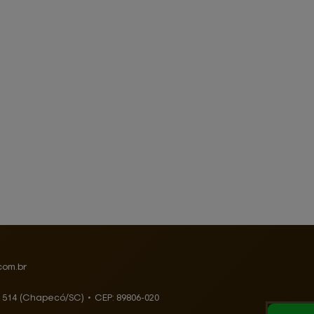
com.br
, 514 (Chapecó/SC)
•
CEP:
89806
-
020