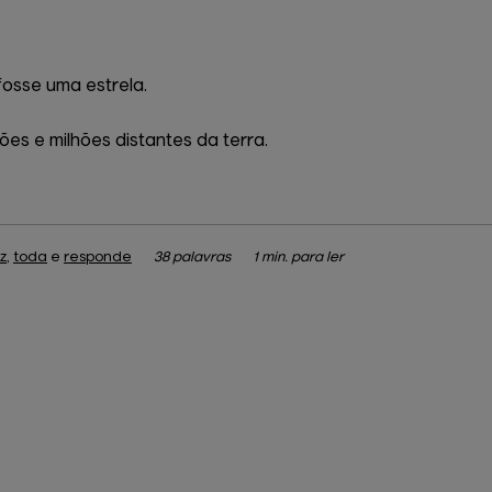
fosse uma estrela.
ões e milhões distantes da terra.
iz
,
toda
e
responde
38 palavras
1 min. para ler