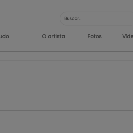
udo
O artista
Fotos
Víd