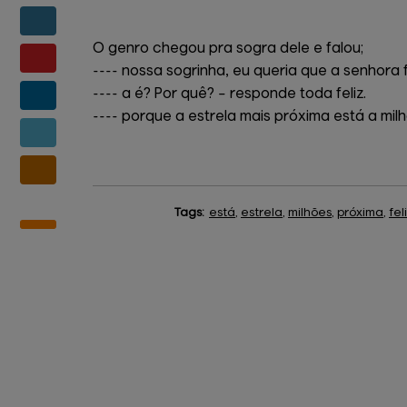
O genro chegou pra sogra dele e falou;
---- nossa sogrinha, eu queria que a senhora 
---- a é? Por quê? – responde toda feliz.
---- porque a estrela mais próxima está a milh
Tags:
está
,
estrela
,
milhões
,
próxima
,
fel