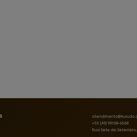
s
atendimento@
kuiudo.
+55
(49)
99108-6568
Rua Sete de Setembro