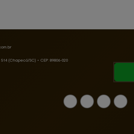
com.br
, 514 (Chapecó/SC)
•
CEP:
89806
-
020