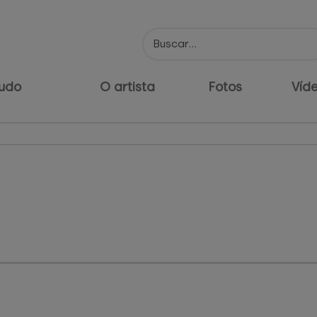
udo
O artista
Fotos
Víd