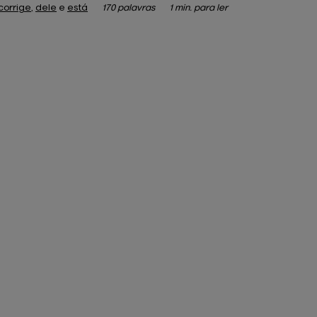
corrige
,
dele
e
está
170 palavras
1 min. para ler