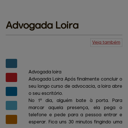
Advogada 
Loira
Veja também
Agenda do
Kuiudo
Piadas
Central de
ajuda
Mapa do site
Contato
Amigos e patrocinadores
Advogada loira
Advogada Loira Após finalmente concluir o
seu longo curso de advocacia, a loira abre
o seu escritório.
No 1º dia, alguém bate à porta. Para
marcar aquela presença, ela pega o
telefone e pede para a pessoa entrar e
esperar. Fica uns 30 minutos fingindo uma