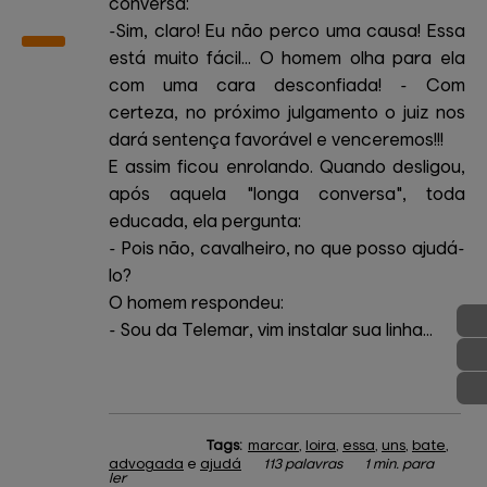
conversa:
-Sim, claro! Eu não perco uma causa! Essa
está muito fácil... O homem olha para ela
com uma cara desconfiada! - Com
certeza, no próximo julgamento o juiz nos
dará sentença favorável e venceremos!!!
E assim ficou enrolando. Quando desligou,
após aquela "longa conversa", toda
educada, ela pergunta:
- Pois não, cavalheiro, no que posso ajudá-
lo?
O homem respondeu:
- Sou da Telemar, vim instalar sua linha...
Tags:
marcar
,
loira
,
essa
,
uns
,
bate
,
advogada
e
ajudá
113 palavras
1 min. para
ler