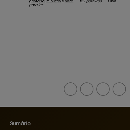
gostaria
,
minutos
e
sera
122 palavras
1 min.
para ler
Sumário