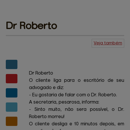
Dr 
Roberto
Veja também
Agenda do
Kuiudo
Piadas
Central de
ajuda
Mapa do site
Contato
Amigos e patrocinadores
Dr Roberto
O cliente liga para o escritório de seu
advogado e diz:
- Eu gostaria de falar com o Dr. Roberto.
A secretaria, pesarosa, informa:
- Sinto muito, não sera possível, o Dr.
Roberto morreu!
O cliente desliga e 10 minutos depois, em