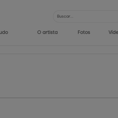
udo
O artista
Fotos
Víd