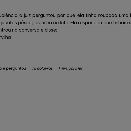
udiência o juiz perguntou por que ela tinha roubado uma
quantos pêssegos tinha na lata. Ela respondeu que tinham se
trou na conversa e disse:
vilha
a
e
perguntou
78 palavras
1 min. para ler