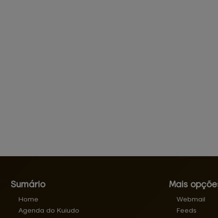
Sumário
Mais opçõe
Home
Webmail
Agenda do Kuiudo
Feeds