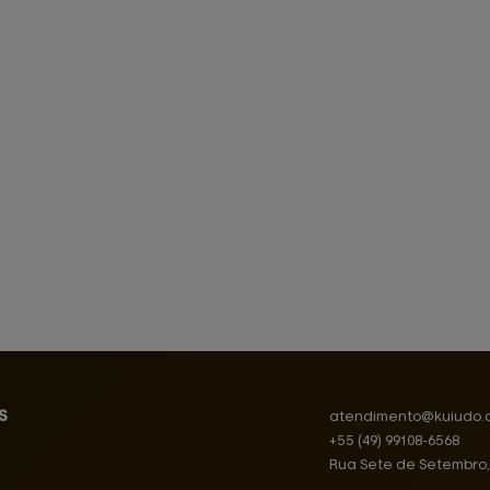
s
atendimento@
kuiudo.
+55
(49)
99108-6568
Rua Sete de Setembro