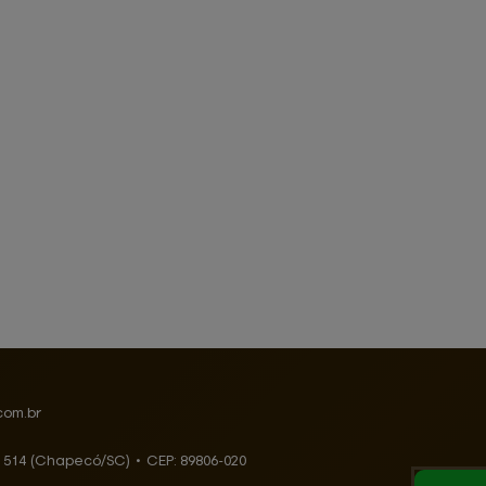
com.br
, 514 (Chapecó/SC)
•
CEP:
89806
-
020