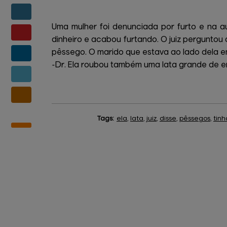
Uma mulher foi denunciada por furto e na a
dinheiro e acabou furtando. O juiz perguntou 
pêssego. O marido que estava ao lado dela en
-Dr. Ela roubou também uma lata grande de er
Tags:
ela
,
lata
,
juiz
,
disse
,
pêssegos
,
tinh