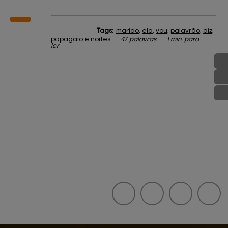
Tags:
marido
,
ela
,
vou
,
palavrão
,
diz
,
papagaio
e
noites
47 palavras
1 min. para
ler