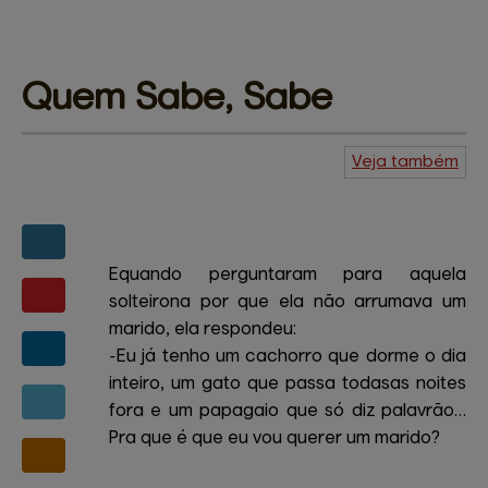
Quem 
Sabe, Sabe
Veja também
Agenda do
Kuiudo
Piadas
Central de
ajuda
Mapa do site
Contato
Amigos e patrocinadores
Equando perguntaram para aquela
solteirona por que ela não arrumava um
marido, ela respondeu:
-Eu já tenho um cachorro que dorme o dia
inteiro, um gato que passa todasas noites
fora e um papagaio que só diz palavrão…
Pra que é que eu vou querer um marido?