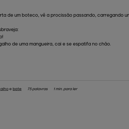
porta de um boteco, vê a procissão passando, carregando u
sbraveja:
o!
alho de uma mangueira, cai e se espatifa no chão.
alho
e
bate
75 palavras
1 min. para ler