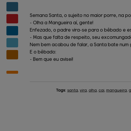
Semana Santa, o sujeito no maior porre, na 
- Olha a Mangueira aí, gente!
Enfezado, o padre vira-se para o bêbado e e
- Mas que falta de respeito, seu excomungad
Nem bem acabou de falar, a Santa bate num g
E o bêbado:
- Bem que eu avisei!
Tags:
santa
,
vira
,
olha
,
cai
,
mangueira
,
g