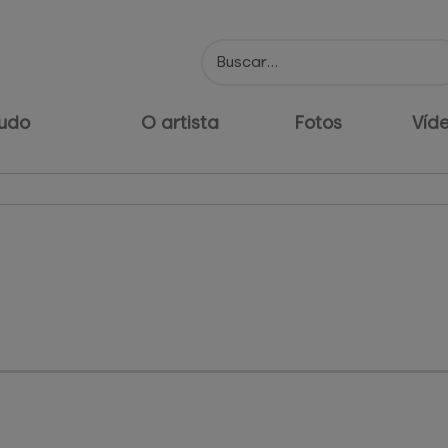
udo
O artista
Fotos
Víd