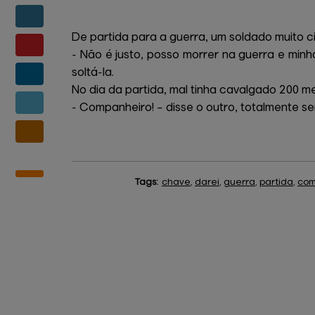
De partida para a guerra, um soldado muito c
- Não é justo, posso morrer na guerra e min
soltá-la.
No dia da partida, mal tinha cavalgado 200 
- Companheiro! – disse o outro, totalmente s
Tags:
chave
,
darei
,
guerra
,
partida
,
com