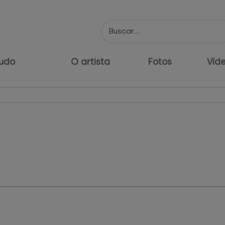
udo
O artista
Fotos
Víd