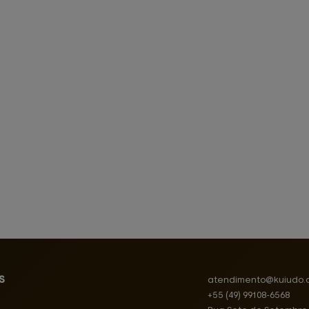
s
atendimento@
kuiudo.
+55
(49)
99108-6568