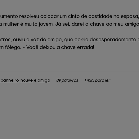
iumento resolveu colocar um cinto de castidade na esposa,
ha mulher é muito jovem. Já sei, darei a chave ao meu ami
metros, ouviu a voz do amigo, que corria desesperadament
em fôlego. – Você deixou a chave errada!
panheiro
,
houve
e
amigo
89 palavras
1 min. para ler