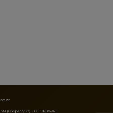
com.br
, 514 (Chapecó/SC)
•
CEP:
89806
-
020