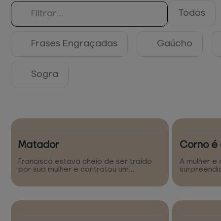
Todos
Frases Engraçadas
Gaúcho
Sogra
Matador
Corno é 
Francisco estava cheio de ser traído
A mulher e
por sua mulher e contratou um
surpreendi
matador: - Eu te pago 10.000 reais se
a campain
você matar todos os que transaram
que a mulh
com a minha mulher! Disse Francisco. -
quarto! A 
Eu mato, mas não todos, eu tenho que
o amante t
deixar um deles vivo! -Mas por quê? -É
parado no 
que eu queria estar vivo pra poder
chega e per