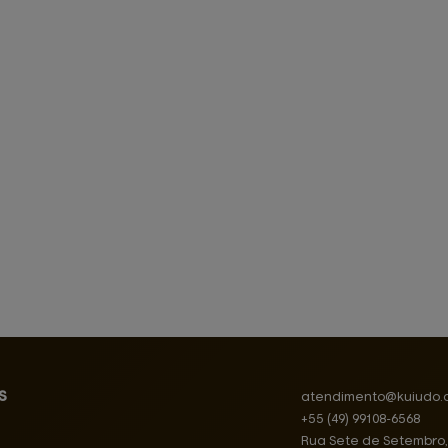
s
atendimento@
kuiudo.
+55
(49)
99108-6568
Rua Sete de Setembro