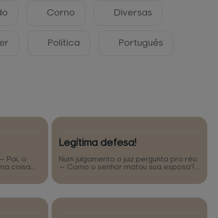
do
Corno
Diversas
er
Política
Português
Legítima defesa!
— Pai, o
Num julgamento o juiz pergunta pro réu:
ma coisa
— Como o senhor matou sua esposa?
. Que
— A chifradas, meritíssimo. — Absolvido.
, entendeu?
Legítima defesa.
plo... Se a
iro, com o
, com o
h, pai... Aí