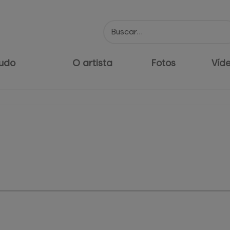
udo
O artista
Fotos
Víd