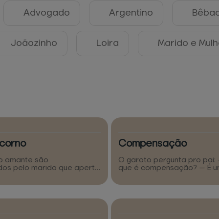
Advogado
Argentino
Bêba
Joãozinho
Loira
Marido e Mulh
corno
Compensação
 o amante são
O garoto pergunta pro pai: 
dos pelo marido que aperta
que é compensação? — É u
ha no exato momento em
que compensa a outra, filho
er e o amante estão no
substitui, que anula a outra
mulher imediatamente pinta
— Não! — Eu vou dar um exem
odo de cinza e o coloca
sua mãe transa com o pade
canto do quarto! O marido
carteiro, com o açougueiro
gunta: - o que é isso? - e a
vizinho... O que acontece? — A