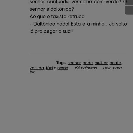
senhor confundiu vermelho com verde? O
senhor é daltônico?
Ao que o taxista retruca:
- Daltônico nada! Esta é a minha... Já volto
lá pra pegar a sua!!!
Tags:
senhor
,
pede
,
mulher
,
boate
,
vestida
,
táxi
e
possa
198 palavras
1 min. para
ler