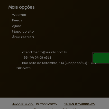
Mais opções
Webmail
Feeds
Ajuda
Mapa do site
Área restrita
atendimento@
kuiudo.com.br
+55
(49)
99108-6568
Rua Sete de Setembro, 514 (Chapecó/SC)
•
CEP:
89806
-
020
João Kuiudo
© 2003-2026
14.169.875/0001-26