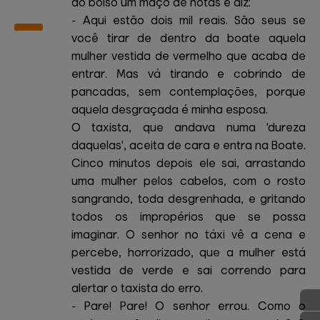
do bolso um maço de notas e diz:
- Aqui estão dois mil reais. São seus se
você tirar de dentro da boate aquela
mulher vestida de vermelho que acaba de
entrar. Mas vá tirando e cobrindo de
pancadas, sem contemplações, porque
aquela desgraçada é minha esposa.
O taxista, que andava numa 'dureza
daquelas', aceita de cara e entra na Boate.
Cinco minutos depois ele sai, arrastando
uma mulher pelos cabelos, com o rosto
sangrando, toda desgrenhada, e gritando
todos os impropérios que se possa
imaginar. O senhor no táxi vê a cena e
percebe, horrorizado, que a mulher está
vestida de verde e sai correndo para
alertar o taxista do erro.
- Pare! Pare! O senhor errou. Como o