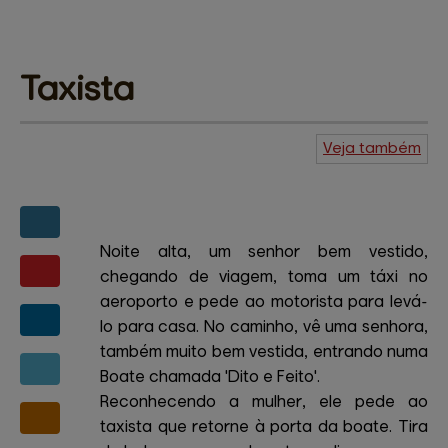
Taxista
Veja também
Agenda do
Kuiudo
Piadas
Central de
ajuda
Mapa do site
Contato
Amigos e patrocinadores
Noite alta, um senhor bem vestido,
chegando de viagem, toma um táxi no
aeroporto e pede ao motorista para levá-
lo para casa. No caminho, vê uma senhora,
também muito bem vestida, entrando numa
Boate chamada 'Dito e Feito'.
Reconhecendo a mulher, ele pede ao
taxista que retorne à porta da boate. Tira