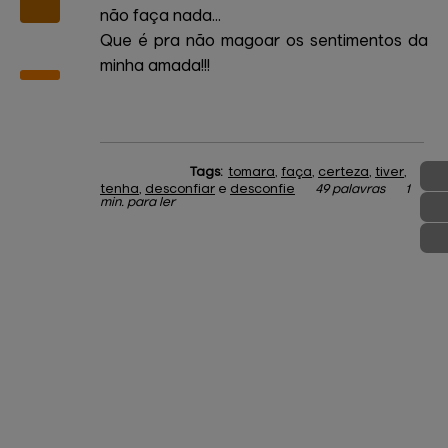
não faça nada...
Que é pra não magoar os sentimentos da
minha amada!!!
Tags:
tomara
,
faça
,
certeza
,
tiver
,
tenha
,
desconfiar
e
desconfie
49 palavras
1
min. para ler