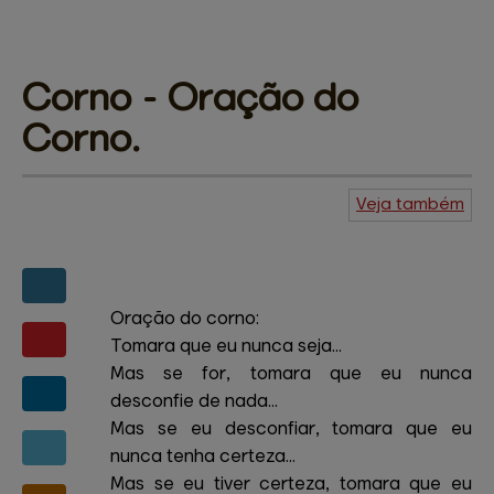
Corno - 
Oração do
Corno.
Veja também
Agenda do
Kuiudo
Piadas
Central de
ajuda
Mapa do site
Contato
Amigos e patrocinadores
Oração do corno:
Tomara que eu nunca seja...
Mas se for, tomara que eu nunca
desconfie de nada...
Mas se eu desconfiar, tomara que eu
nunca tenha certeza...
Mas se eu tiver certeza, tomara que eu