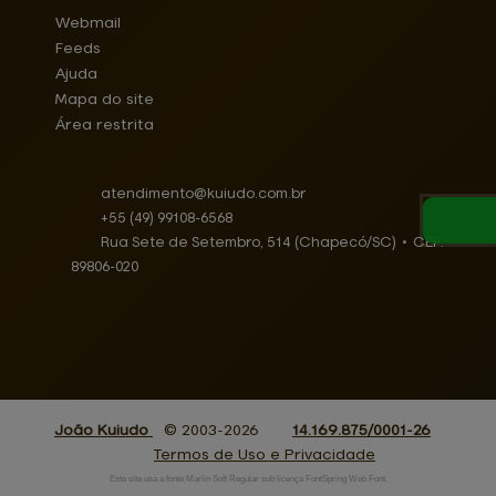
Webmail
Feeds
Ajuda
Mapa do site
Área restrita
atendimento@
kuiudo.com.br
+55
(49)
99108-6568
Rua Sete de Setembro, 514 (Chapecó/SC)
•
CEP:
89806
-
020
João Kuiudo
© 2003-2026
14.169.875/0001-26
Termos de Uso e Privacidade
Este site usa a fonte Marlin Soft Regular sob licença FontSpring Web Font.