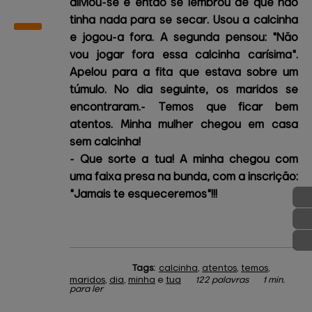
aliviou-se e então se lembrou de que não
tinha nada para se secar. Usou a calcinha
e jogou-a fora. A segunda pensou: "Não
vou jogar fora essa calcinha carísima".
Apelou para a fita que estava sobre um
túmulo. No dia seguinte, os maridos se
encontraram.
- Temos que ficar bem
atentos. Minha mulher chegou em casa
sem calcinha!
- Que sorte a tua! A minha chegou com
uma faixa presa na bunda, com a inscrição:
"Jamais te esqueceremos"!!!
Tags:
calcinha
,
atentos
,
temos
,
maridos
,
dia
,
minha
e
tua
122 palavras
1 min.
para ler