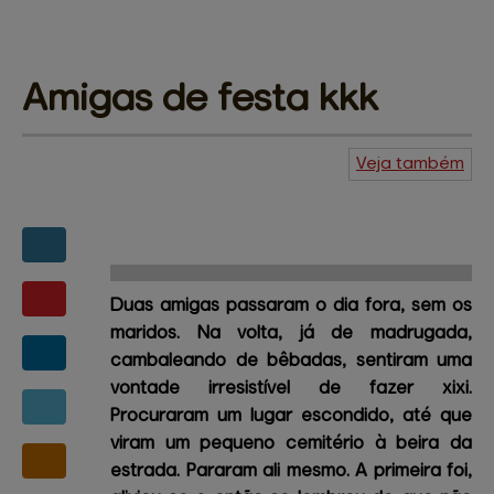
Amigas de festa 
kkk
Veja também
Agenda do
Kuiudo
Piadas
Central de
ajuda
Mapa do site
Contato
Amigos e patrocinadores
Duas amigas passaram o dia fora, sem os
maridos. Na volta, já de madrugada,
cambaleando de bêbadas, sentiram uma
vontade irresistível de fazer xixi.
Procuraram um lugar escondido, até que
viram um pequeno cemitério à beira da
estrada. Pararam ali mesmo. A primeira foi,