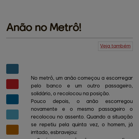
Anão 
no Metrô!
Veja também
Agenda do
Kuiudo
Piadas
Central de
ajuda
Mapa do site
Contato
Amigos e patrocinadores
No metrô, um anão começou a escorregar
pelo banco e um outro passageiro,
solidário, o recolocou na posição.
Pouco depois, o anão escorregou
novamente e o mesmo passageiro o
recolocou no assento. Quando a situação
se repetiu pela quinta vez, o homem, já
irritado, esbravejou: