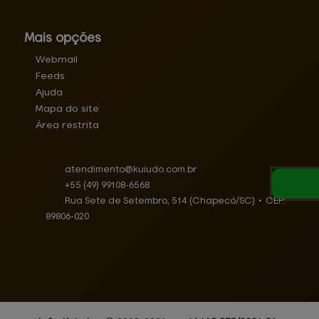
Mais opções
Webmail
Feeds
Ajuda
Mapa do site
Área restrita
atendimento@
kuiudo.com.br
+55
(49)
99108-6568
Rua Sete de Setembro, 514 (Chapecó/SC)
•
CEP:
89806
-
020