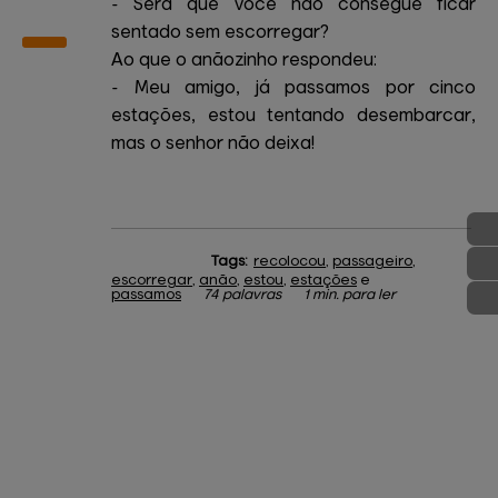
- Será que você não consegue ficar
sentado sem escorregar?
Ao que o anãozinho respondeu:
- Meu amigo, já passamos por cinco
estações, estou tentando desembarcar,
mas o senhor não deixa!
Tags:
recolocou
,
passageiro
,
escorregar
,
anão
,
estou
,
estações
e
passamos
74 palavras
1 min. para ler