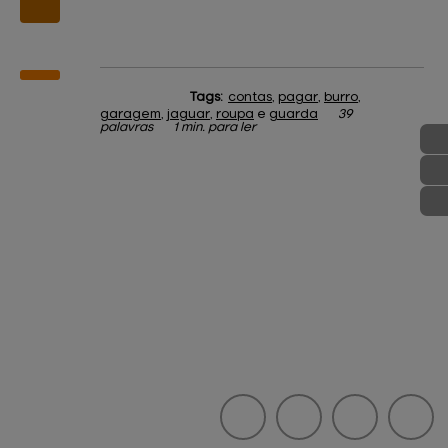
Tags:
contas
,
pagar
,
burro
,
garagem
,
jaguar
,
roupa
e
guarda
39
palavras
1 min. para ler