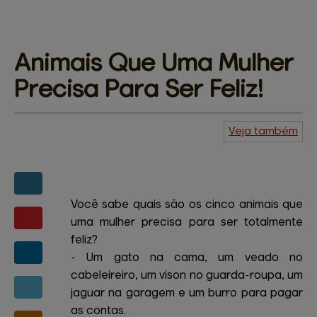
Animais Que Uma Mulher 
Precisa Para Ser Feliz!
Veja também
Agenda do
Kuiudo
Piadas
Central de
ajuda
Mapa do site
Contato
Amigos e patrocinadores
Você sabe quais são os cinco animais que
uma mulher precisa para ser totalmente
feliz?
- Um gato na cama, um veado no
cabeleireiro, um vison no guarda-roupa, um
jaguar na garagem e um burro para pagar
as contas.