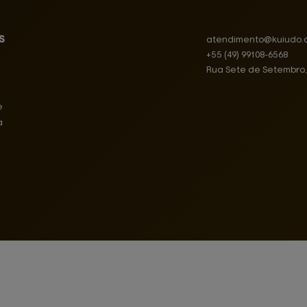
s
atendimento@
kuiudo.
+55
(49)
99108-6568
Rua Sete de Setembro
e
a