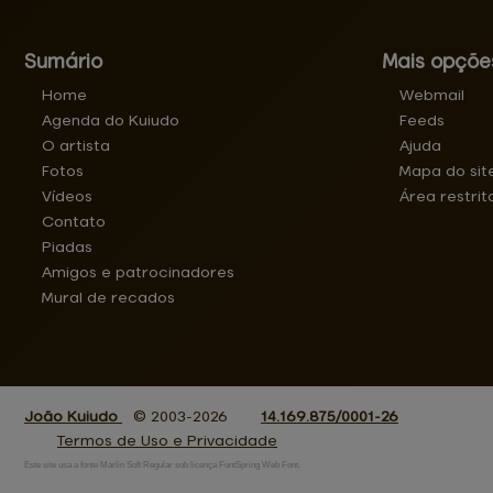
Sumário
Mais opçõe
Home
Webmail
Agenda do Kuiudo
Feeds
O artista
Ajuda
Fotos
Mapa do sit
Vídeos
Área restrit
Contato
Piadas
Amigos e patrocinadores
Mural de recados
João Kuiudo
© 2003-2026
14.169.875/0001-26
Termos de Uso e Privacidade
Este site usa a fonte Marlin Soft Regular sob licença FontSpring Web Font.