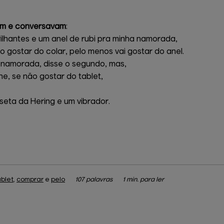
iam e conversavam
:
ilhantes e um anel de rubi pra minha namorada,
o gostar do colar, pelo menos vai gostar do anel.
 namorada, disse o segundo, mas,
e, se não gostar do tablet,
eta da Hering e um vibrador.
ablet
,
comprar
e
pelo
107 palavras
1 min. para ler