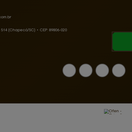
com.br
, 514 (Chapecó/SC)
•
CEP:
89806
-
020