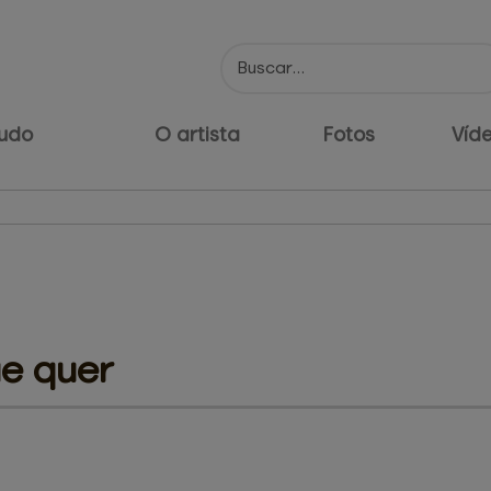
udo
O artista
Fotos
Víd
ue quer