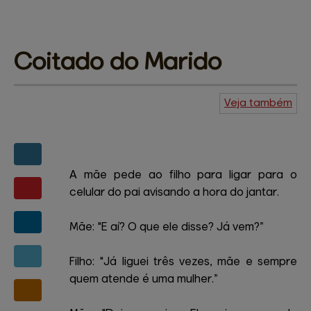
Coitado 
do Marido
Veja também
Agenda do
Kuiudo
Piadas
Central de
ajuda
Mapa do site
Contato
Amigos e patrocinadores
A mãe pede ao filho para ligar para o
celular do pai avisando a hora do jantar.
Mãe: "E aí? O que ele disse? Já vem?”
Filho: "Já liguei três vezes, mãe e sempre
quem atende é uma mulher.”