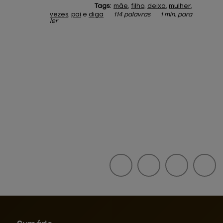
Tags:
mãe
,
filho
,
deixa
,
mulher
,
vezes
,
pai
e
diga
114 palavras
1 min. para
ler