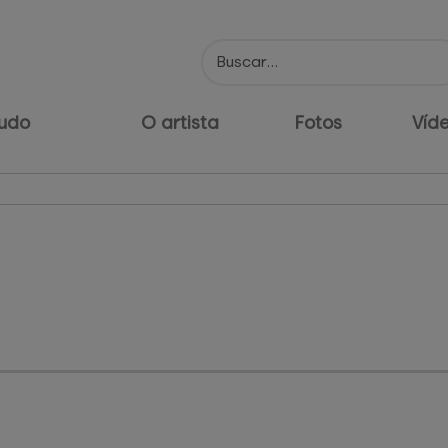
udo
O artista
Fotos
Víd