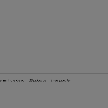
m
e
,
minha
e
devo
25 palavras
1 min. para ler