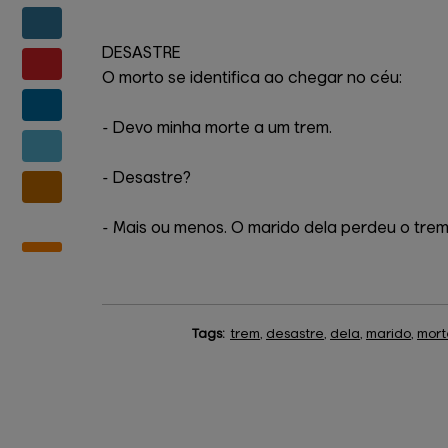
DESASTRE
O morto se identifica ao chegar no céu:
- Devo minha morte a um trem.
- Desastre?
- Mais ou menos. O marido dela perdeu o tre
Tags:
trem
,
desastre
,
dela
,
marido
,
mort