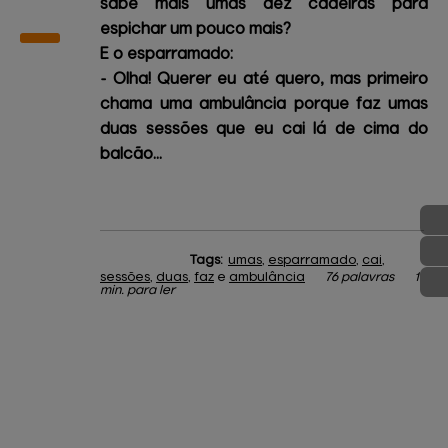
sabe mais umas dez cadeiras para
espichar um pouco mais?
E o esparramado:
- Olha! Querer eu até quero, mas primeiro
chama uma ambulância porque faz umas
duas sessões que eu cai lá de cima do
balcão...
Tags:
umas
,
esparramado
,
cai
,
sessões
,
duas
,
faz
e
ambulância
76 palavras
1
min. para ler