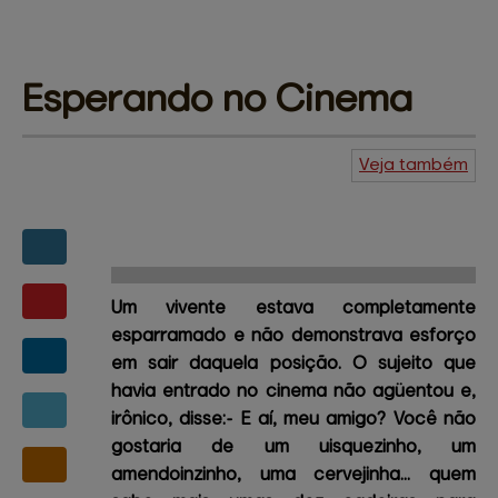
Esperando 
no Cinema
Veja também
Agenda do
Kuiudo
Piadas
Central de
ajuda
Mapa do site
Contato
Amigos e patrocinadores
Um vivente estava completamente
esparramado e não demonstrava esforço
em sair daquela posição. O sujeito que
havia entrado no cinema não agüentou e,
irônico, disse:
- E aí, meu amigo? Você não
gostaria de um uisquezinho, um
amendoinzinho, uma cervejinha... quem