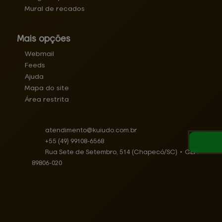
Mural de recados
Mais opções
Webmail
Feeds
Ajuda
Mapa do site
Área restrita
atendimento@
kuiudo.com.br
+55
(49)
99108-6568
Rua Sete de Setembro, 514 (Chapecó/SC)
•
CEP:
89806
-
020