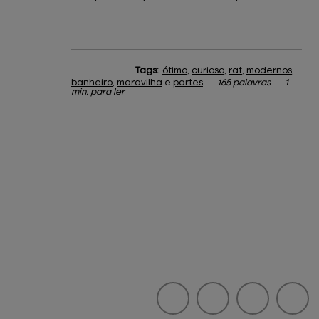
Tags:
ótimo
,
curioso
,
rat
,
modernos
,
banheiro
,
maravilha
e
partes
165 palavras
1
min. para ler