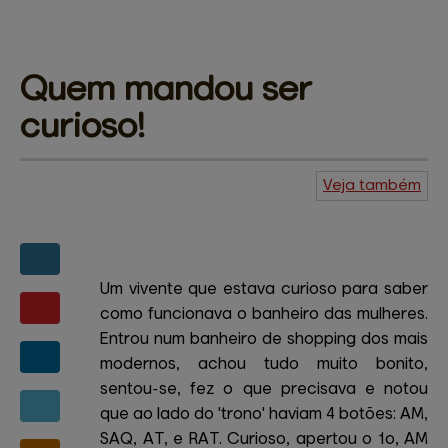
Quem mandou 
ser
curioso!
Veja também
Agenda do
Kuiudo
Piadas
Central de
ajuda
Mapa do site
Contato
Amigos e patrocinadores
Um vivente que estava curioso para saber
como funcionava o banheiro das mulheres.
Entrou num banheiro de shopping dos mais
modernos, achou tudo muito bonito,
sentou-se, fez o que precisava e notou
que ao lado do 'trono' haviam 4 botões: AM,
SAQ, AT, e RAT. Curioso, apertou o 1o, AM