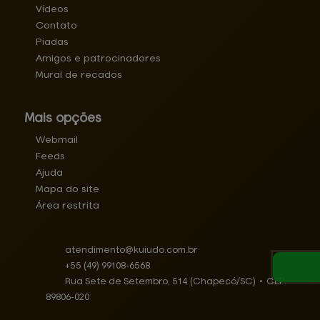
Vídeos
Contato
Piadas
Amigos e patrocinadores
Mural de recados
Mais opções
Webmail
Feeds
Ajuda
Mapa do site
Área restrita
atendimento@
kuiudo.com.br
+55
(49)
99108-6568
Rua Sete de Setembro, 514 (Chapecó/SC)
•
CEP:
89806
-
020