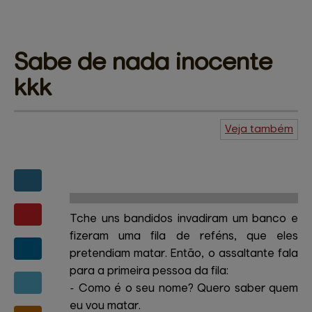
Sabe de nada 
inocente
kkk
Veja também
Agenda do
Kuiudo
Piadas
Central de
ajuda
Mapa do site
Contato
Amigos e patrocinadores
Tche uns bandidos invadiram um banco e
fizeram uma fila de reféns, que eles
pretendiam matar. Então, o assaltante fala
para a primeira pessoa da fila:
- Como é o seu nome? Quero saber quem
eu vou matar.