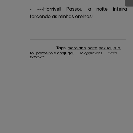
- ---Horrível! Passou a noite inteira
torcendo as minhas orelhas!
Tags:
marciano
,
noite
,
sexual
,
sua
,
foi
,
parceiro
e
conjugal
169 palavras
1 min.
para ler