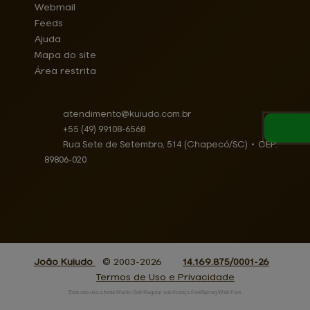
Webmail
Feeds
Ajuda
Mapa do site
Área restrita
atendimento@
kuiudo.com.br
+55
(49)
99108-6568
Rua Sete de Setembro, 514 (Chapecó/SC)
•
CEP:
89806
-
020
João Kuiudo
© 2003-2026
14.169.875/0001-26
Termos de Uso e Privacidade
Este site usa a fonte Marlin Soft Regular sob licença FontSpring Web Font.