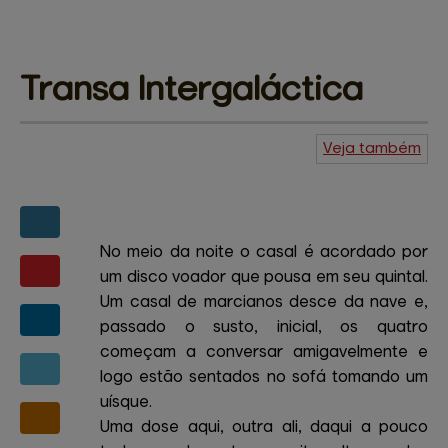
Transa 
Intergaláctica
Veja também
Agenda do
Kuiudo
Piadas
Central de
ajuda
Mapa do site
Contato
Amigos e patrocinadores
No meio da noite o casal é acordado por
um disco voador que pousa em seu quintal.
Um casal de marcianos desce da nave e,
passado o susto, inicial, os quatro
começam a conversar amigavelmente e
logo estão sentados no sofá tomando um
uísque.
Uma dose aqui, outra ali, daqui a pouco