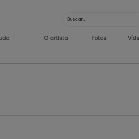
udo
O artista
Fotos
Víd