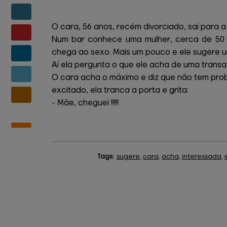
O cara, 56 anos, recém divorciado, sai para a 
Num bar conhece uma mulher, cerca de 50 a
chega ao sexo. Mais um pouco e ele sugere um
Aí ela pergunta o que ele acha de uma transa a
O cara acha o máximo e diz que não tem probl
excitado, ela tranca a porta e grita:
- Mãe, cheguei !!!!!
Tags:
sugere
,
cara
,
acha
,
interessada
,