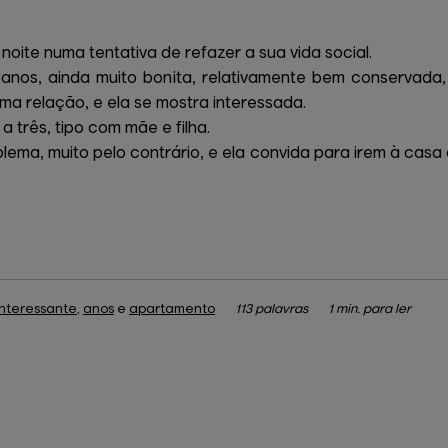
noite numa tentativa de refazer a sua vida social.
nos, ainda muito bonita, relativamente bem conservada, 
a relação, e ela se mostra interessada.
 três, tipo com mãe e filha.
ema, muito pelo contrário, e ela convida para irem à casa 
interessante
,
anos
e
apartamento
113 palavras
1 min. para ler