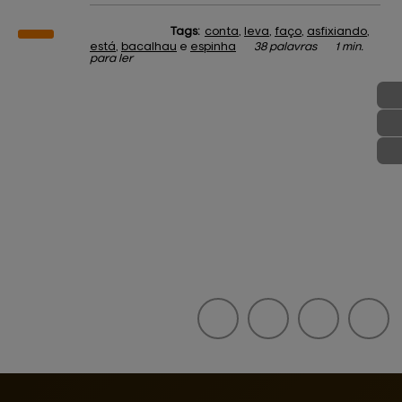
Tags:
conta
,
leva
,
faço
,
asfixiando
,
está
,
bacalhau
e
espinha
38 palavras
1 min.
para ler