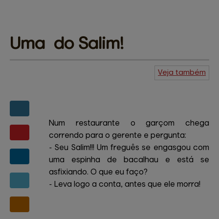
Uma  
do Salim!
Veja também
Agenda do
Kuiudo
Piadas
Central de
ajuda
Mapa do site
Contato
Amigos e patrocinadores
Num restaurante o garçom chega
correndo para o gerente e pergunta:
- Seu Salim!!! Um freguês se engasgou com
uma espinha de bacalhau e está se
asfixiando. O que eu faço?
- Leva logo a conta, antes que ele morra!