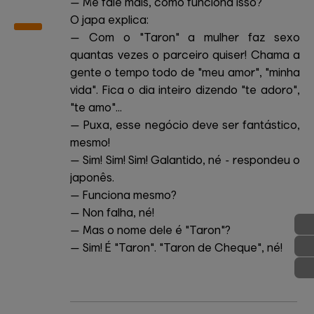
— Me fale mais, como funciona isso?
O japa explica:
— Com o "Taron" a mulher faz sexo
quantas vezes o parceiro quiser! Chama a
gente o tempo todo de "meu amor", "minha
vida". Fica o dia inteiro dizendo "te adoro",
"te amo"...
— Puxa, esse negócio deve ser fantástico,
mesmo!
— Sim! Sim! Sim! Galantido, né - respondeu o
japonês.
— Funciona mesmo?
— Non falha, né!
— Mas o nome dele é "Taron"?
— Sim! É "Taron". "Taron de Cheque", né!