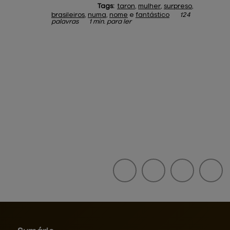
Tags:
taron
,
mulher
,
surpreso
,
brasileiros
,
numa
,
nome
e
fantástico
124
palavras
1 min. para ler