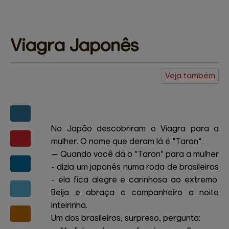
Viagra 
Japonês
Veja também
Agenda do
Kuiudo
Piadas
Central de
ajuda
Mapa do site
Contato
Amigos e patrocinadores
No Japão descobriram o Viagra para a
mulher. O nome que deram lá é "Taron".
— Quando você dá o "Taron" para a mulher
- dizia um japonês numa roda de brasileiros
- ela fica alegre e carinhosa ao extremo.
Beija e abraça o companheiro a noite
inteirinha.
Um dos brasileiros, surpreso, pergunta: