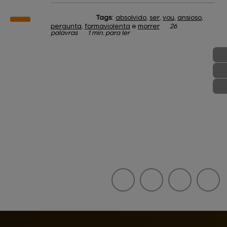
Tags:
absolvido
,
ser
,
vou
,
ansioso
,
pergunta
,
formaviolenta
e
morrer
26
palavras
1 min. para ler