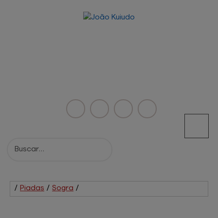
/
Piadas
/
Sogra
/