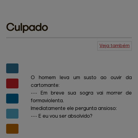
Culpado
Veja também
Agenda do
Kuiudo
Piadas
Central de
ajuda
Mapa do site
Contato
Amigos e patrocinadores
O homem leva um susto ao ouvir da
cartomante:
--- Em breve sua sogra vai morrer de
formaviolenta.
Imediatamente ele pergunta ansioso:
--- E eu vou ser absolvido?