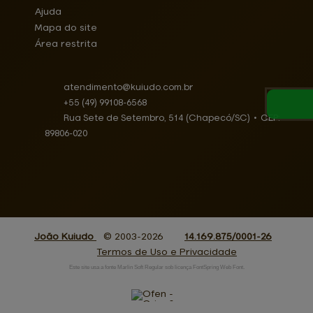
Ajuda
Mapa do site
Área restrita
atendimento@
kuiudo.com.br
+55
(49)
99108-6568
Rua Sete de Setembro, 514 (Chapecó/SC)
•
CEP:
89806
-
020
João Kuiudo
© 2003-2026
14.169.875/0001-26
Termos de Uso e Privacidade
Este site usa a fonte Marlin Soft Regular sob licença FontSpring Web Font.