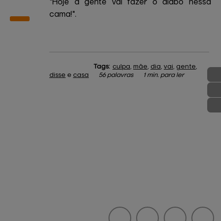
"Hoje a gente vai fazer o diabo nessa
cama!".
Tags:
culpa
,
mãe
,
dia
,
vai
,
gente
,
disse
e
casa
56 palavras
1 min. para ler