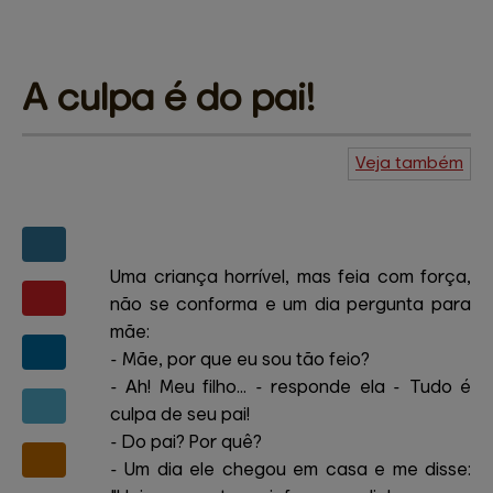
A culpa 
é do pai!
Veja também
Agenda do
Kuiudo
Piadas
Central de
ajuda
Mapa do site
Contato
Amigos e patrocinadores
Uma criança horrível, mas feia com força,
não se conforma e um dia pergunta para
mãe:
- Mãe, por que eu sou tão feio?
- Ah! Meu filho... - responde ela - Tudo é
culpa de seu pai!
- Do pai? Por quê?
- Um dia ele chegou em casa e me disse: