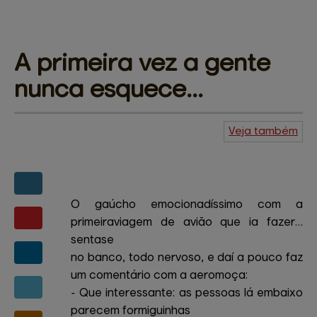
A primeira vez 
a gente
nunca esquece...
Veja também
Agenda do
Kuiudo
Piadas
Central de
ajuda
Mapa do site
Contato
Amigos e patrocinadores
O gaúcho emocionadíssimo com a
primeiraviagem de avião que ia fazer…
sentase
no banco, todo nervoso, e daí a pouco faz
um comentário com a aeromoça:
- Que interessante: as pessoas lá embaixo
parecem formiguinhas