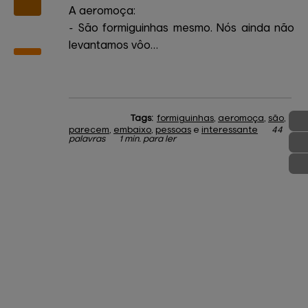
A aeromoça:
- São formiguinhas mesmo. Nós ainda não
levantamos vôo…
Tags:
formiguinhas
,
aeromoça
,
são
,
parecem
,
embaixo
,
pessoas
e
interessante
44
palavras
1 min. para ler