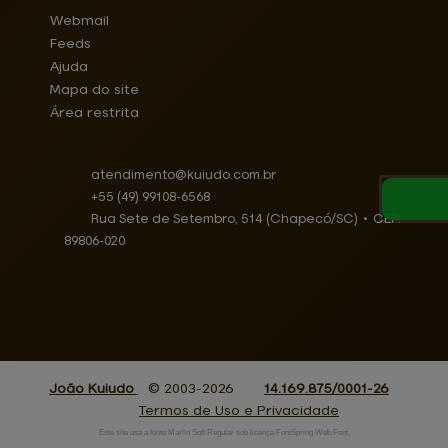
Webmail
Feeds
Ajuda
Mapa do site
Área restrita
atendimento@
kuiudo.com.br
+55
(49)
99108-6568
Rua Sete de Setembro, 514 (Chapecó/SC)
•
CEP:
89806
-
020
João Kuiudo
© 2003-2026
14.169.875/0001-26
Termos de Uso e Privacidade
Este site usa a fonte Marlin Soft Regular sob licença FontSpring Web Font.