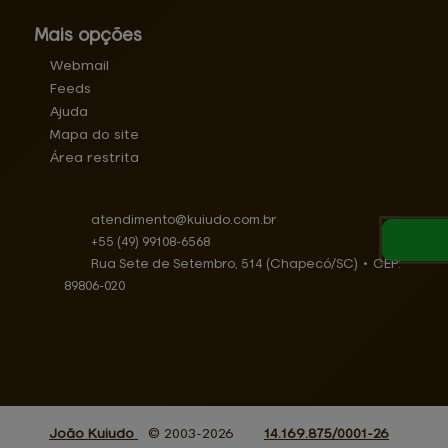
Mais opções
Webmail
Feeds
Ajuda
Mapa do site
Área restrita
atendimento@
kuiudo.com.br
+55
(49)
99108-6568
Rua Sete de Setembro, 514 (Chapecó/SC)
•
CEP:
89806
-
020
João Kuiudo
© 2003-2026
14.169.875/0001-26