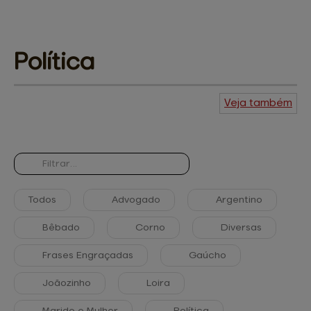
Política
Veja também
Agenda do
Kuiudo
Piadas
Central de
ajuda
Mapa do site
Contato
Amigos e patrocinadores
Todos
Advogado
Argentino
Bêbado
Corno
Diversas
Frases Engraçadas
Gaúcho
Joãozinho
Loira