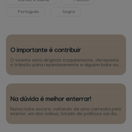
Marido e Mulher
Política
Português
Sogra
O importante é contribuir
O vivente está dirigindo traquilamente, derepente
o trânsito pára repentinamente e alguém bate no
vidro do carro dele. Ele abaixa o vidro e pergunta
o que o sujeito quer. Ele responde: -O Presidente
Lula foi sequestrado e o resgate é 50 milhões de
reais, se o valor não for pago, o sequestrador irá
jogar gasolina e atear fogo nele. Nós estamos
arrecadando contribuições. O senhor gostaria de…
Na dúvida é melhor enterrar!
Numa noite escura, voltando de uma carreata pelo
interior, um dos ônibus, lotado de políticos sai da
pista, capota duas vezes e cai numa fazenda. O
fazendeiro acorda assustado e vai ver o que
aconteceu. Ao se deparar com aquela terrível